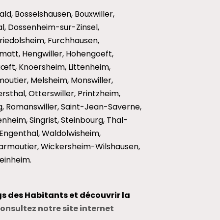
ald, Bosselshausen, Bouxwiller,
hal, Dossenheim-sur-Zinsel,
Friedolsheim, Furchhausen,
att, Hengwiller, Hohengoeft,
ngœft, Knoersheim, Littenheim,
moutier, Melsheim, Monswiller,
sthal, Otterswiller, Printzheim,
, Romanswiller, Saint-Jean-Saverne,
heim, Singrist, Steinbourg, Thal-
ngenthal, Waldolwisheim,
rmoutier, Wickersheim-Wilshausen,
einheim.
gs des Habitants et découvrir la
onsultez notre site internet