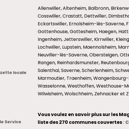
Allenwiller, Altenheim, Balbronn, Birkenw
Cosswiller, Crastatt, Dettwiller, Dimbst
Eckartswiller, Ernolsheim-lès-Saverne, 
Gottenhouse, Gottesheim, Haegen, Hattm
Ingenheim, Jetterswiller, Kirrwiller, Klei
Lochwiller, Lupstein, Maennolsheim, Mar
Neuviller-lès-Saverne, Obersteigen, Otter
Rangen, Reinhardsmunster, Reutenbourg
Salenthal, Saverne, Scherlenheim, Schwen
ette locale
Marmoutier, Traenheim, Wangenbourg-E
Wasselonne, Westhoffen, Westhouse-Ma
Wilwisheim, Wolschheim, Zehnacker et Z
Vous voulez en savoir plus sur les Ma
le Service
liste des 270 communes couvertes
:
C