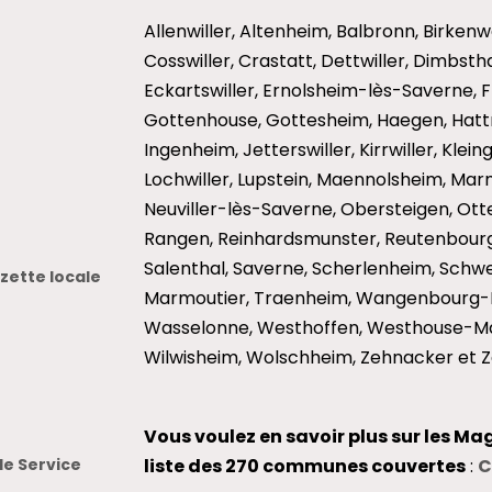
Allenwiller, Altenheim, Balbronn, Birkenw
Cosswiller, Crastatt, Dettwiller, Dimbst
Eckartswiller, Ernolsheim-lès-Saverne, 
Gottenhouse, Gottesheim, Haegen, Hattm
Ingenheim, Jetterswiller, Kirrwiller, Klei
Lochwiller, Lupstein, Maennolsheim, Mar
Neuviller-lès-Saverne, Obersteigen, Otter
Rangen, Reinhardsmunster, Reutenbourg
Salenthal, Saverne, Scherlenheim, Schwen
ette locale
Marmoutier, Traenheim, Wangenbourg-E
Wasselonne, Westhoffen, Westhouse-Ma
Wilwisheim, Wolschheim, Zehnacker et Z
Vous voulez en savoir plus sur les Ma
le Service
liste des 270 communes couvertes
:
C