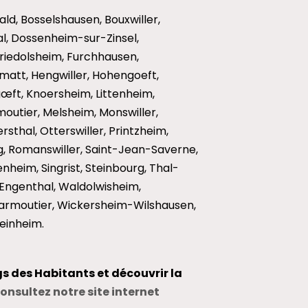
ald, Bosselshausen, Bouxwiller,
hal, Dossenheim-sur-Zinsel,
Friedolsheim, Furchhausen,
att, Hengwiller, Hohengoeft,
ngœft, Knoersheim, Littenheim,
moutier, Melsheim, Monswiller,
sthal, Otterswiller, Printzheim,
, Romanswiller, Saint-Jean-Saverne,
heim, Singrist, Steinbourg, Thal-
ngenthal, Waldolwisheim,
rmoutier, Wickersheim-Wilshausen,
einheim.
gs des Habitants et découvrir la
onsultez notre site internet