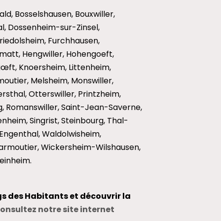
ald, Bosselshausen, Bouxwiller,
hal, Dossenheim-sur-Zinsel,
Friedolsheim, Furchhausen,
att, Hengwiller, Hohengoeft,
ngœft, Knoersheim, Littenheim,
moutier, Melsheim, Monswiller,
sthal, Otterswiller, Printzheim,
, Romanswiller, Saint-Jean-Saverne,
heim, Singrist, Steinbourg, Thal-
ngenthal, Waldolwisheim,
rmoutier, Wickersheim-Wilshausen,
einheim.
gs des Habitants et découvrir la
onsultez notre site internet