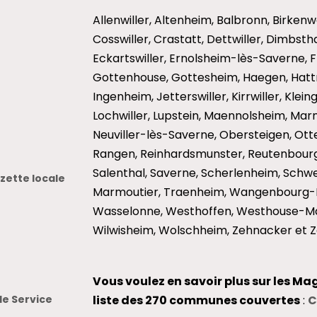
Allenwiller, Altenheim, Balbronn, Birkenw
Cosswiller, Crastatt, Dettwiller, Dimbst
Eckartswiller, Ernolsheim-lès-Saverne, 
Gottenhouse, Gottesheim, Haegen, Hattm
Ingenheim, Jetterswiller, Kirrwiller, Klei
Lochwiller, Lupstein, Maennolsheim, Mar
Neuviller-lès-Saverne, Obersteigen, Otter
Rangen, Reinhardsmunster, Reutenbourg
Salenthal, Saverne, Scherlenheim, Schwen
ette locale
Marmoutier, Traenheim, Wangenbourg-E
Wasselonne, Westhoffen, Westhouse-Ma
Wilwisheim, Wolschheim, Zehnacker et Z
Vous voulez en savoir plus sur les Ma
le Service
liste des 270 communes couvertes
:
C