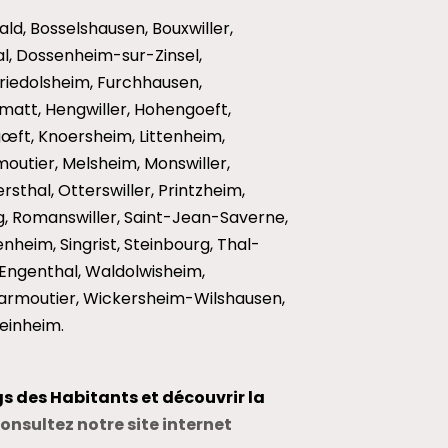
ald, Bosselshausen, Bouxwiller,
hal, Dossenheim-sur-Zinsel,
Friedolsheim, Furchhausen,
att, Hengwiller, Hohengoeft,
ngœft, Knoersheim, Littenheim,
moutier, Melsheim, Monswiller,
sthal, Otterswiller, Printzheim,
, Romanswiller, Saint-Jean-Saverne,
heim, Singrist, Steinbourg, Thal-
ngenthal, Waldolwisheim,
rmoutier, Wickersheim-Wilshausen,
einheim.
gs des Habitants et découvrir la
onsultez notre site internet