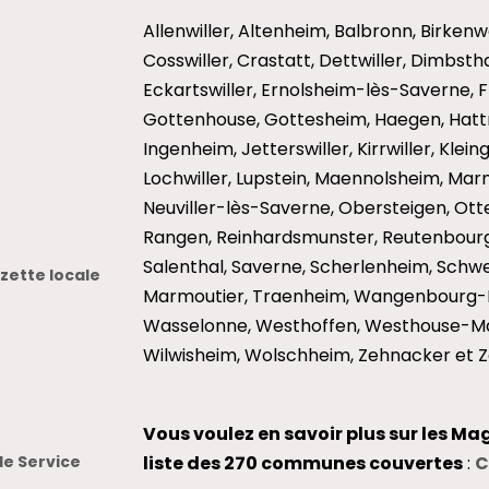
Allenwiller, Altenheim, Balbronn, Birkenw
Cosswiller, Crastatt, Dettwiller, Dimbst
Eckartswiller, Ernolsheim-lès-Saverne, 
Gottenhouse, Gottesheim, Haegen, Hattm
Ingenheim, Jetterswiller, Kirrwiller, Klei
Lochwiller, Lupstein, Maennolsheim, Mar
Neuviller-lès-Saverne, Obersteigen, Otter
Rangen, Reinhardsmunster, Reutenbourg
Salenthal, Saverne, Scherlenheim, Schwen
ette locale
Marmoutier, Traenheim, Wangenbourg-E
Wasselonne, Westhoffen, Westhouse-Ma
Wilwisheim, Wolschheim, Zehnacker et Z
Vous voulez en savoir plus sur les Ma
le Service
liste des 270 communes couvertes
:
C