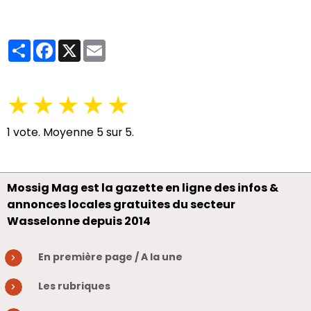
Partager
Facebook
X
Email
★
★
★
★
★
1
vote. Moyenne
5
sur 5.
Mossig Mag est la gazette en ligne des infos &
annonces locales gratuites du secteur
Wasselonne depuis 2014
En première page / A la une
Les rubriques