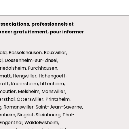
ssociations, professionnels et
noncer gratuitement, pour informer
ald, Bosselshausen, Bouxwiller,
hal, Dossenheim-sur-Zinsel,
Friedolsheim, Furchhausen,
att, Hengwiller, Hohengoeft,
ngœft, Knoersheim, Littenheim,
moutier, Melsheim, Monswiller,
sthal, Otterswiller, Printzheim,
, Romanswiller, Saint-Jean-Saverne,
heim, Singrist, Steinbourg, Thal-
ngenthal, Waldolwisheim,