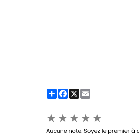
Partager
Facebook
X
Email
★
★
★
★
★
Aucune note. Soyez le premier à a