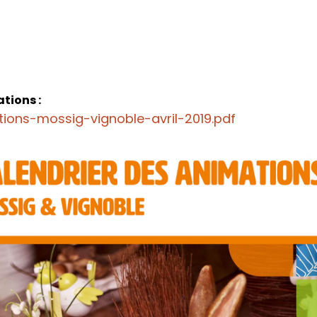
tions :
ions-mossig-vignoble-avril-2019.pdf