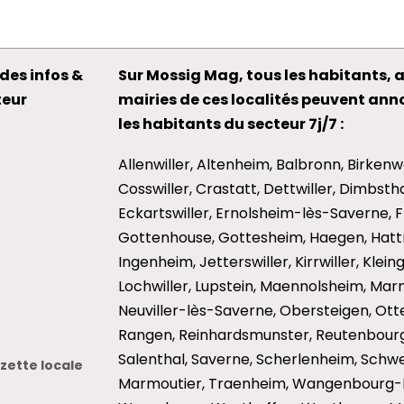
des infos &
Sur Mossig Mag, tous les habitants, a
teur
mairies de ces localités peuvent an
les habitants du secteur 7j/7 :
Allenwiller, Altenheim, Balbronn, Birkenw
Cosswiller, Crastatt, Dettwiller, Dimbst
Eckartswiller, Ernolsheim-lès-Saverne, 
Gottenhouse, Gottesheim, Haegen, Hattm
Ingenheim, Jetterswiller, Kirrwiller, Klei
Lochwiller, Lupstein, Maennolsheim, Mar
Neuviller-lès-Saverne, Obersteigen, Otter
Rangen, Reinhardsmunster, Reutenbourg
Salenthal, Saverne, Scherlenheim, Schwen
ette locale
Marmoutier, Traenheim, Wangenbourg-E