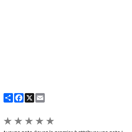
Partager
Facebook
X
Email
★
★
★
★
★