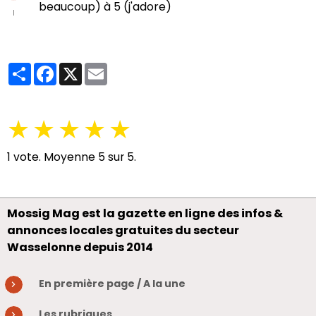
beaucoup) à 5 (j'adore)
Partager
Facebook
X
Email
★
★
★
★
★
1
vote. Moyenne
5
sur 5.
Mossig Mag est la gazette en ligne des infos &
annonces locales gratuites du secteur
Wasselonne depuis 2014
En première page / A la une
Les rubriques