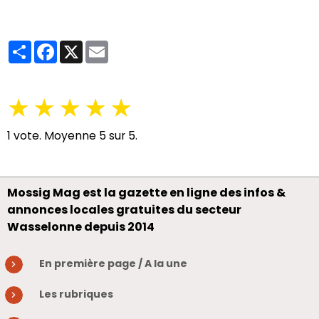
Partager
Facebook
X
Email
★
★
★
★
★
1
vote. Moyenne
5
sur 5.
Mossig Mag est la gazette en ligne des infos &
annonces locales gratuites du secteur
Wasselonne depuis 2014
En première page / A la une
Les rubriques