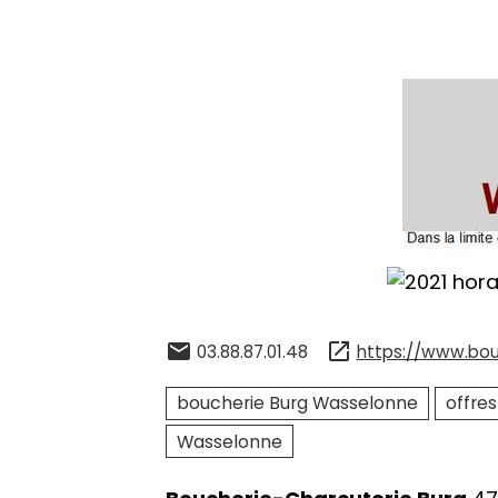
03.88.87.01.48
https://www.bou
boucherie Burg Wasselonne
offre
Wasselonne