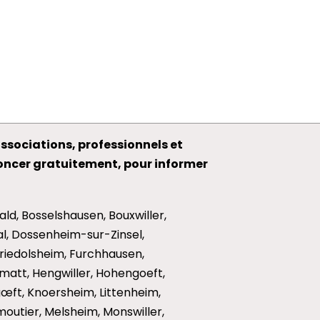
ssociations, professionnels et
noncer gratuitement, pour informer
ald, Bosselshausen, Bouxwiller,
hal, Dossenheim-sur-Zinsel,
Friedolsheim, Furchhausen,
att, Hengwiller, Hohengoeft,
ngœft, Knoersheim, Littenheim,
moutier, Melsheim, Monswiller,