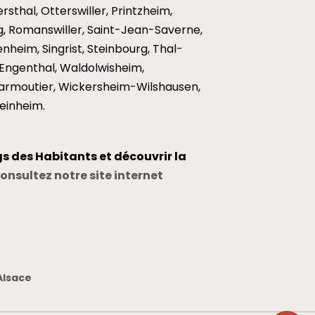
sthal, Otterswiller, Printzheim,
, Romanswiller, Saint-Jean-Saverne,
heim, Singrist, Steinbourg, Thal-
ngenthal, Waldolwisheim,
rmoutier, Wickersheim-Wilshausen,
einheim.
gs des Habitants et découvrir la
onsultez notre site internet
Alsace