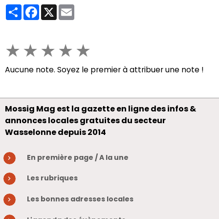
Partager
Facebook
X
Email
★
★
★
★
★
Aucune note. Soyez le premier à attribuer une note !
Mossig Mag est la gazette en ligne des infos &
annonces locales gratuites du secteur
Wasselonne depuis 2014
En première page / A la une
Les rubriques
Les bonnes adresses locales