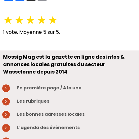
★
★
★
★
★
1
vote. Moyenne
5
sur 5.
Mossig Mag est la gazette en ligne des infos &
annonces locales gratuites du secteur
Wasselonne depuis 2014
En première page / A la une
Les rubriques
Les bonnes adresses locales
L'agenda des évènements