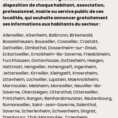
disposition de chaque habitant, association,
professionnel, mairie ou service public de ces
localités, qui souhaite annoncer gratuitement
ses informations aux habitants du secteur :
Allenwiller, Altenheim, Balbronn, Birkenwald,
Bosselshausen, Bouxwiller, Cosswiller, Crastatt,
Dettwiller, Dimbsthal, Dossenheim-sur-Zinsel,
Eckartswiller, Ernolsheim-lès-Saverne, Friedolsheim,
Furchhausen, Gottenhouse, Gottesheim, Haegen,
Hattmatt, Hengwiller, Hohengoeft, Ingenheim,
Jetterswiller, Kirrwiller, Kleingœft, Knoersheim,
Littenheim, Lochwiller, Lupstein, Maennolsheim,
Marmoutier, Melsheim, Monswiller, Neuviller-lès-
Saverne, Obersteigen, Ottersthal, Otterswiller,
Printzheim, Rangen, Reinhardsmunster, Reutenbourg,
Romanswiller, Saint-Jean-Saverne, Salenthal,
Saverne, Scherlenheim, Schwenheim, Singrist,
Steinbourg, Thal-Marmoutier, Traenheim,