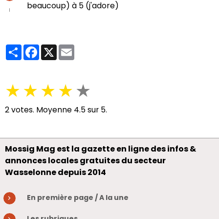
beaucoup) à 5 (j'adore)
Partager
Facebook
X
Email
★
★
★
★
★
2
votes. Moyenne
4.5
sur 5.
Mossig Mag est la gazette en ligne des infos &
annonces locales gratuites du secteur
Wasselonne depuis 2014
En première page / A la une
Les rubriques